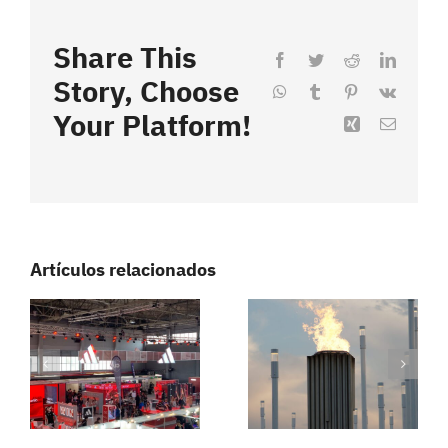
Share This
Facebook
Twitter
Reddit
LinkedI
Story, Choose
WhatsApp
Tumblr
Pinterest
Vk
Your Platform!
Xing
Correo
electrón
Artículos relacionados