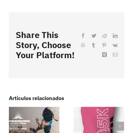
Share This
Facebook
Twitter
Reddit
LinkedI
Story, Choose
WhatsApp
Tumblr
Pinterest
Vk
Your Platform!
Xing
Correo
electrón
Artículos relacionados