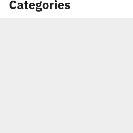
Categories
Carreras
Coberturas
Indumentaria
Notas
Copyright 2012 - 2021 |
Avada Website Builder