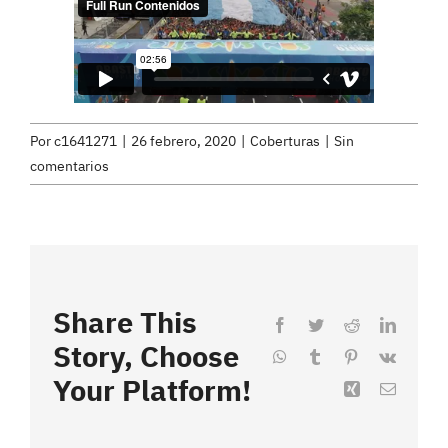
Por
c1641271
|
26 febrero, 2020
|
Coberturas
|
Sin
comentarios
Share This
Facebook
Twitter
Reddit
LinkedI
Story, Choose
WhatsApp
Tumblr
Pinterest
Vk
Your Platform!
Xing
Correo
electrón