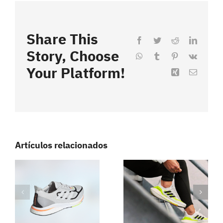
Share This
Facebook
Twitter
Reddit
LinkedI
Story, Choose
WhatsApp
Tumblr
Pinterest
Vk
Your Platform!
Xing
Correo
electrón
Artículos relacionados